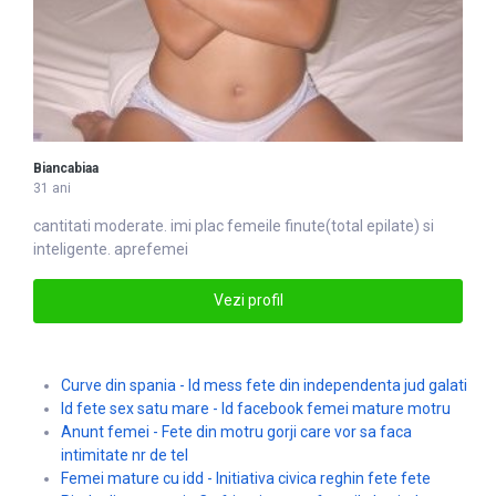
Biancabiaa
31 ani
cantitati moderate. imi plac
femei
le finute(total epilate) si
inteligente. aprefemei
Vezi profil
Curve din spania - Id mess fete din independenta jud galati
Id fete sex satu mare - Id facebook femei mature motru
Anunt femei - Fete din motru gorji care vor sa faca
intimitate nr de tel
Femei mature cu idd - Initiativa civica reghin fete fete