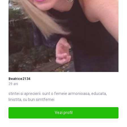
Beatrice2134
29 ani
stintei si aprecierii. sunt o
femei
e armonioasa, educata,
linistita, cu bun simtfemei
Vezi profil