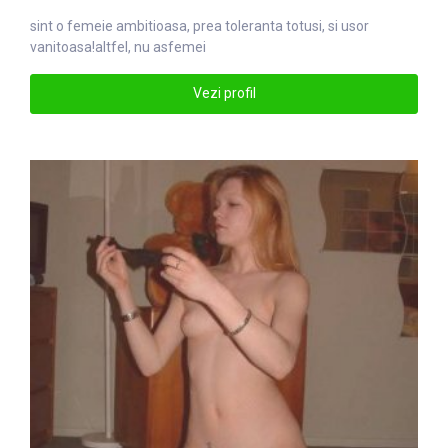
sint o
femei
e ambitioasa, prea toleranta totusi, si usor
vanitoasa!altfel, nu asfemei
Vezi profil