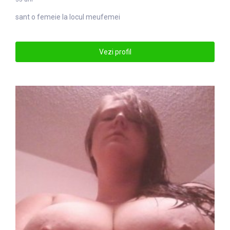
sant o
femei
e la locul meufemei
Vezi profil