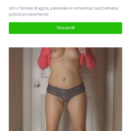
sint o
femei
e draguta, pasionala si romantica! caut barbatul
potrivit pt mine!femei
Vezi profil