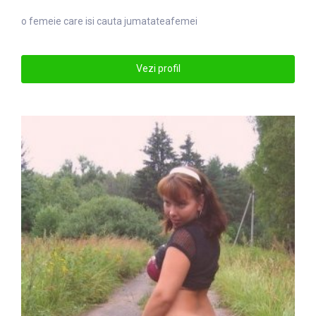
o
femei
e care isi cauta jumatateafemei
Vezi profil