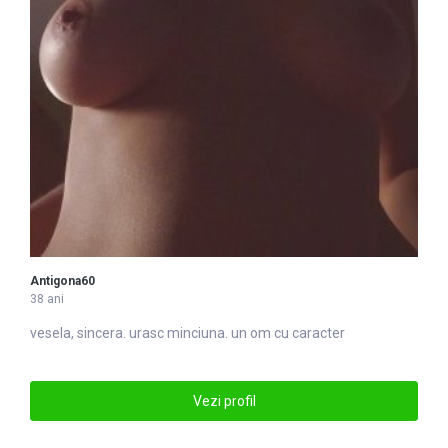
Antigona60
38 ani
vesela, sincera. urasc minciuna. un om cu caracter
Vezi profil