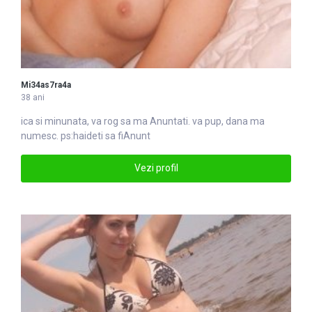
Mi34as7ra4a
38 ani
ica si minunata, va rog sa ma
Anunt
ati. va pup, dana ma
numesc. ps:haideti sa fiAnunt
Vezi profil