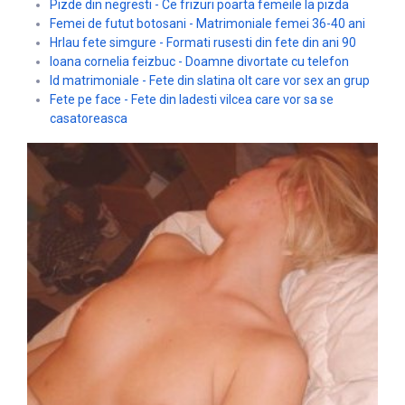
Pizde din negresti - Ce frizuri poarta femeile la pizda
Femei de futut botosani - Matrimoniale femei 36-40 ani
Hrlau fete simgure - Formati rusesti din fete din ani 90
Ioana cornelia feizbuc - Doamne divortate cu telefon
Id matrimoniale - Fete din slatina olt care vor sex an grup
Fete pe face - Fete din ladesti vilcea care vor sa se
casatoreasca