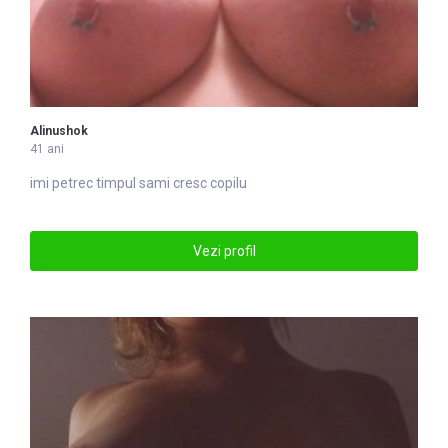
Alinushok
41 ani
imi petrec timpul sami cresc copilu
Vezi profil