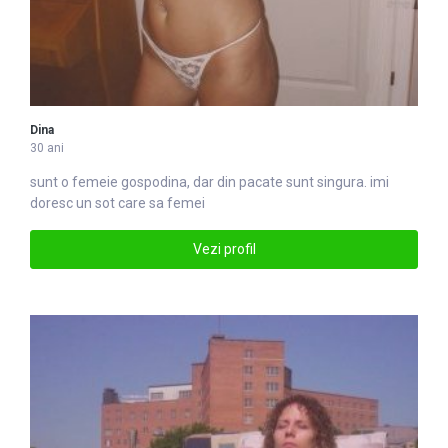
Dina
30 ani
sunt o
femei
e gospodina, dar din pacate sunt singura. imi
doresc un sot care sa femei
Vezi profil