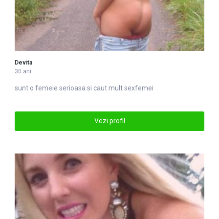
Devita
30 ani
sunt o
femei
e serioasa si caut mult sexfemei
Vezi profil