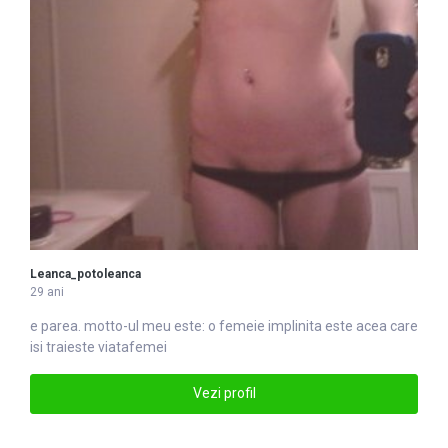
Leanca_potoleanca
29 ani
e parea. motto-ul meu este: o
femei
e implinita este acea care
isi traieste viatafemei
Vezi profil