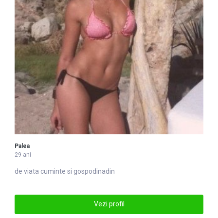
Palea
29 ani
de viata cuminte si gospo
din
adin
Vezi profil