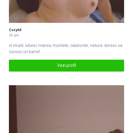
Cory64
35 ani
rii inraiti. iubesc marea, mun
tel
e, calatoriile, natura. doresc sa
cunosc un bartel
Vezi profil