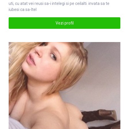
uti, cu atat vei reusi sa-i in
tel
egi si pe ceilalti. invata sa te
iubesi ca sa-ltel
Vezi profil