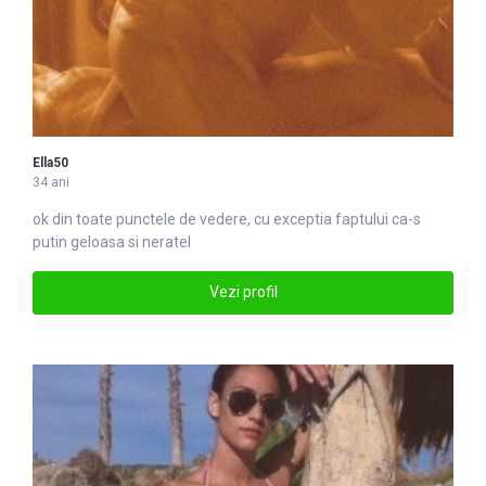
Ella50
34 ani
ok din toate punc
tel
e de vedere, cu exceptia faptului ca-s
putin geloasa si neratel
Vezi profil