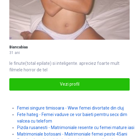
Biancabiaa
31 ani
le finute(total epilate) si in
tel
igente. apreciez foarte mult
filmele horror de tel
Vezi profil
Femei singure timisoara - Www femei divortate din cluj
Fete hateg - Femei vaduve ce vor baieti pemtru secx dim
valcea cu telefom
Pizda rusanesti - Matrimoniale resente cu femei mature iasi
Matrimoniale botosani - Matrimoniale femei peste 45ani