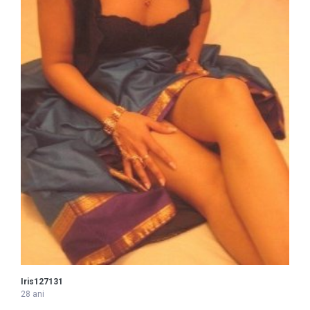
Iris127131
28 ani