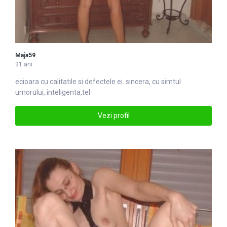
Maja59
31 ani
ecioara cu calitatile si defec
tel
e ei. sincera, cu simtul
umorului, in
tel
igenta,tel
Vezi profil