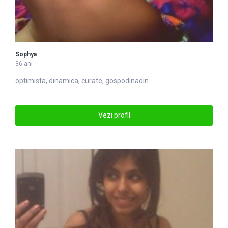
Sophya
36 ani
optimista,
din
amica, curate, gospo
din
adin
Vezi profil