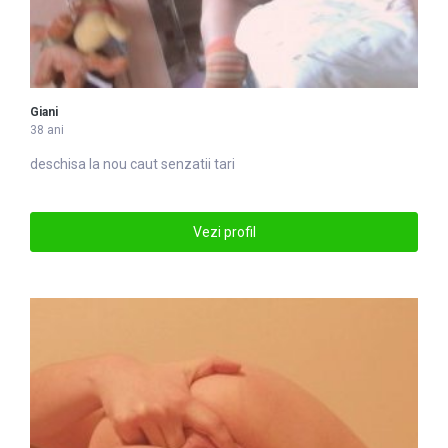
Giani
38 ani
deschisa la nou caut senzatii tari
Vezi profil