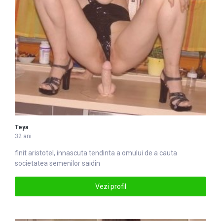
Teya
32 ani
finit aristotel, innascuta ten
din
ta a omului de a cauta
societatea semenilor saidin
Vezi profil