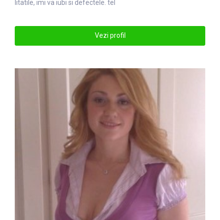
litatile, imi va iubi si defec
tel
e. tel
Vezi profil