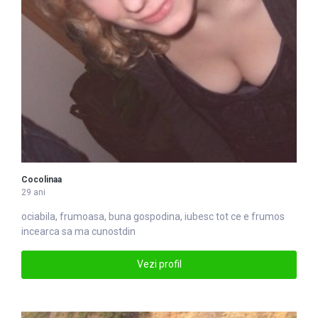
Cocolinaa
29 ani
ociabila, frumoasa, buna gospo
din
a, iubesc tot ce e frumos
incearca sa ma cunostdin
Vezi profil