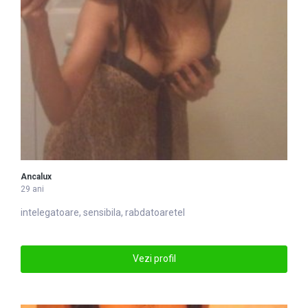
Ancalux
29 ani
in
tel
egatoare, sensibila, rabdatoaretel
Vezi profil