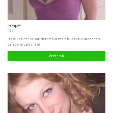
Ponypuff
42 ani
. restul calitatilor sau defec
tel
or mele le las sa le descopere
persoana care matel
Vezi profil