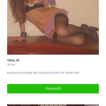
Olivia_24
38 ani
pesoana nomala din toate punc
tel
e de vederetel
Vezi profil