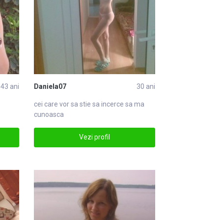
43 ani
Daniela07
30 ani
cei care vor sa stie sa incerce sa ma
cunoasca
Vezi profil