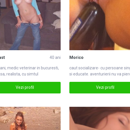
ast
40 ani
Morico
ani, medic veterinar in
bucuresti
,
caut socializare- cu persoane
sin
sa, realista, cu simtul
si educate. aventurierii nu va pier
lui,bucuresti
tsingure
Vezi profil
Vezi profil