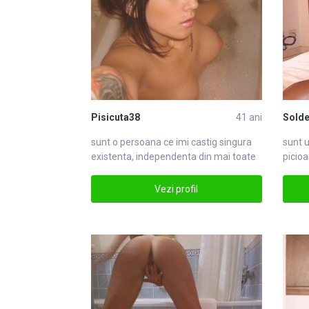
Pisicuta38
41 ani
Solde
sunt o persoana ce imi castig singura
sunt u
existenta, independenta din mai toate
picioa
punc
Vezi profil