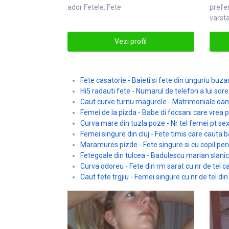
ador
Fete
le. Fete
prefer
varsta
nbucu
Vezi profil
Fete casatorie - Baieti si fete din unguriu bu
Hi5 radauti fete - Numarul de telefon a lui sor
Caut curve turnu magurele - Matrimoniale oa
Femei de la pizda - Babe di focsani care vrea pu
Curva mare din tuzla poze - Nr tel femei pt se
Femei singure din cluj - Fete timis care cauta b
Maramures pizde - Fete singure si cu copil pent
Fetegoale din tulcea - Badulescu marian slani
Curva odoreu - Fete din rm sarat cu nr de tel c
Caut fete trgjiu - Femei singure cu nr de tel di