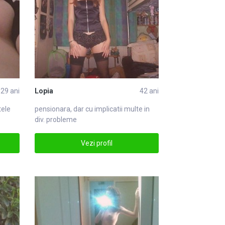
29 ani
Lopia
42 ani
te
le
pensionara, dar cu implicatii multe in
div. probleme
Vezi profil