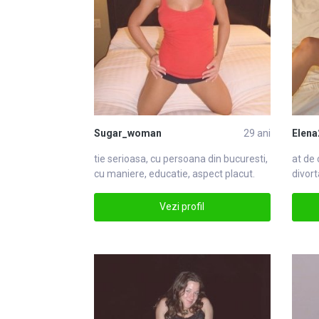
Sugar_woman
29 ani
Elena
tie serioasa, cu persoana din
bucuresti
,
at de 
cu maniere, educatie, aspect placut.
divort
mabucuresti
barba
Vezi profil