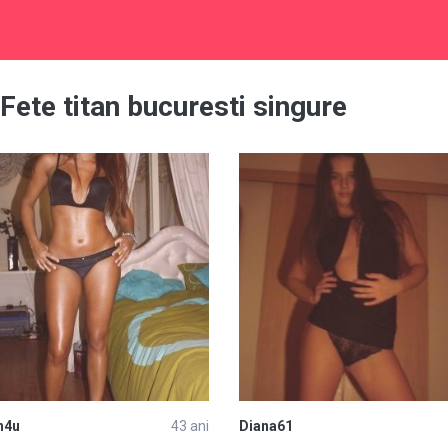
Fete titan bucuresti singure
h4u
43 ani
Diana61