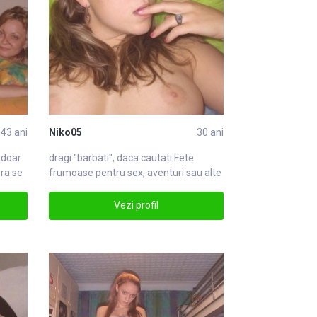
43 ani
Niko05
30 ani
 doar
dragi "barbati", daca cautati
Fete
era se
frumoase pentru sex, aventuri sau alte
intentFete
Vezi profil