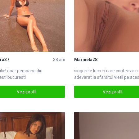
ra37
38 ani
Marinela28
lie! doar persoane din
singure
le lucruri care conteaza c
esti
!bucuresti
adevarat la sfarsitul vietii pe ace
pamant,singure
Vezi profil
Vezi profil