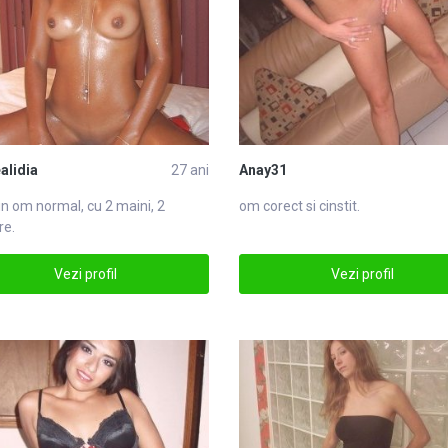
alidia
27 ani
Anay31
n om normal, cu 2 maini, 2
om corect si cinstit.
re.
Vezi profil
Vezi profil