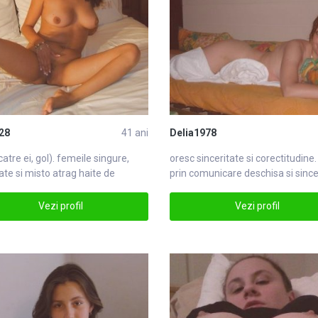
28
41 ani
Delia1978
catre ei, gol). femeile
singure
,
oresc sinceritate si corectitu
din
e.
ate si misto atrag haite de
prin comunicare deschisa si sinc
tisingure
din
Vezi profil
Vezi profil