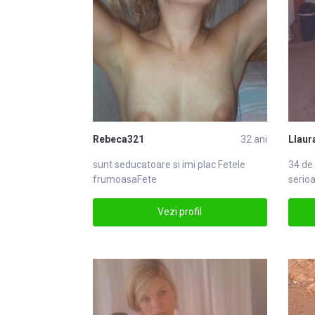
Rebeca321
32 ani
Llaur
sunt seducatoare si imi plac
Fete
le
34 de 
frumoasaFete
serioa
umoru
Vezi profil