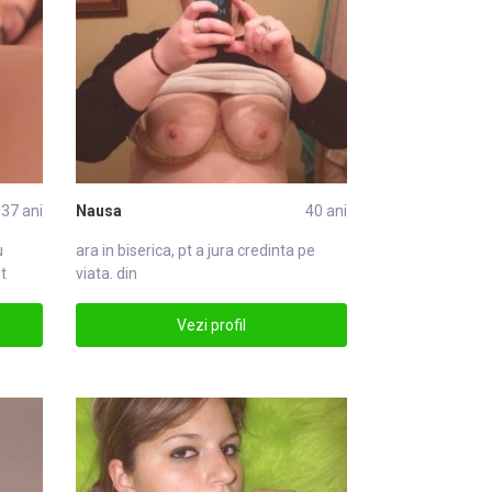
37 ani
Nausa
40 ani
u
ara in biserica, pt a jura cre
din
ta pe
st
viata. din
Vezi profil