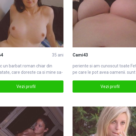
64
35 ani
Cami43
c un barbat roman chiar
din
periente si am cunoscut toate
Fe
atate, care doreste ca si mine sa-
pe care le pot avea oamenii. sunt
din
foarte puFete
Vezi profil
Vezi profil