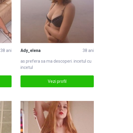
38 ani
Ady_elena
38 ani
as prefera sa ma descoperi. incetul cu
incetul
Vezi profil