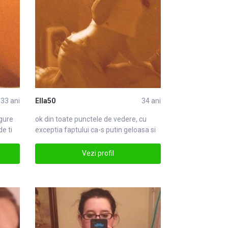
33 ani
Ella50
34 ani
gure
ok
din
toate punctele de vedere, cu
de ti
exceptia faptului ca-s putin geloasa si
neradin
Vezi profil