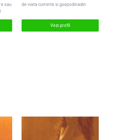
re
sau
de viata cuminte si gospo
din
adin
i
Vezi profil