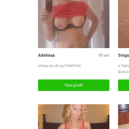
Adelinaa
40 ani
Singu
vreau sa vb cu
Fete
Fete
o fami
bucur
Vezi profil