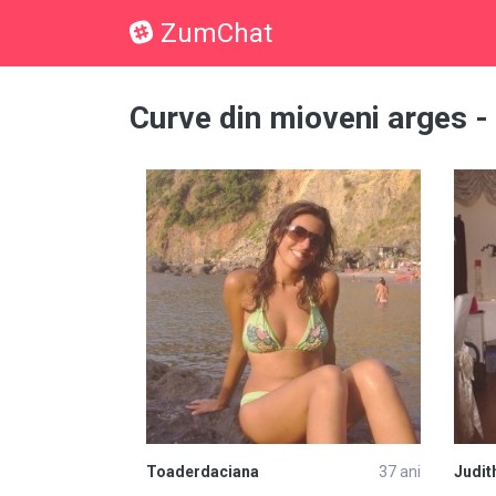
ZumChat
Curve din mioveni arges - 
Toaderdaciana
37 ani
Judit