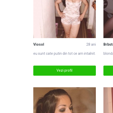
Viosol
28 ani
Brbst
eu sunt cate putin din tot ce am intalnit.
blonda
Vezi profil