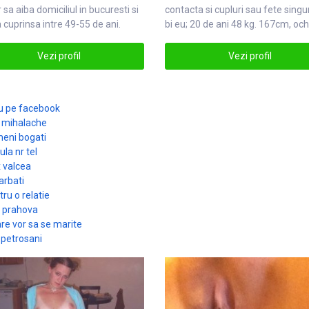
 sa aiba domiciliul in
bucuresti
si
contacta si cupluri sau fete
singu
 cuprinsa intre 49-55 de ani.
bi eu; 20 de ani 48 kg. 167cm, och
resti
alsingure
Vezi profil
Vezi profil
zau pe facebook
e mihalache
meni bogati
la nr tel
x valcea
arbati
ru o relatie
c prahova
are vor sa se marite
n petrosani