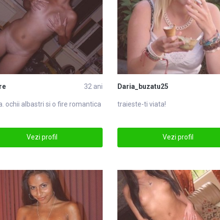
re
32 ani
Daria_buzatu25
. ochii albastri si o fire romantica
traieste-ti viata!
Vezi profil
Vezi profil