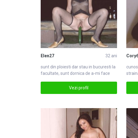
Elen27
32 ani
Cory
sunt din ploiesti dar stau in
bucuresti
la
cunos
facultate, sunt dornica de a-mi face
strain
bucuresti
si ref
Vezi profil