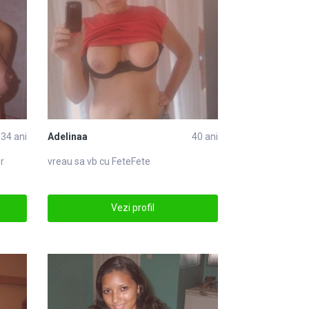
34 ani
Adelinaa
40 ani
r
vreau sa vb cu
Fete
Fete
Vezi profil