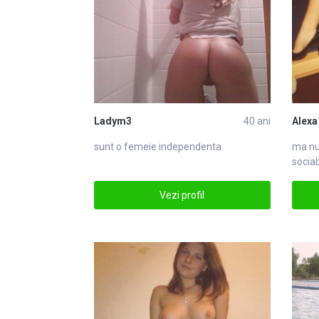
Ladym3
40 ani
Alexa
sunt o femeie independenta.
ma nu
sociab
noi si
Vezi profil