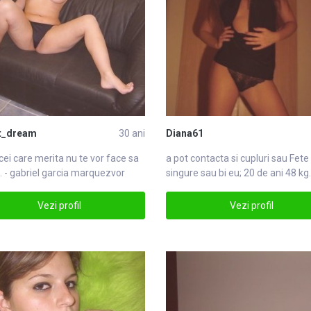
t_dream
30 ani
Diana61
r cei care merita nu te
vor
face sa
a pot contacta si cupluri sau
Fete
. - gabriel garcia marquezvor
singure sau bi eu; 20 de ani 48 kg.
167cm, ocFete
Vezi profil
Vezi profil