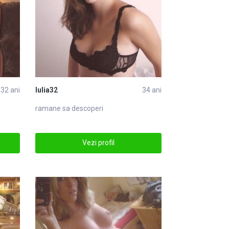
32 ani
Iulia32
34 ani
ramane sa descoperi
Vezi profil