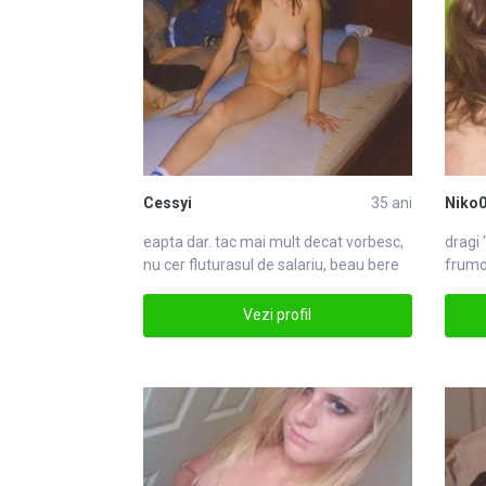
Cessyi
35 ani
Niko
eapta dar. tac mai mult decat
vor
besc,
dragi 
nu cer fluturasul de salariu, beau bere
frumo
svor
inten
Vezi profil