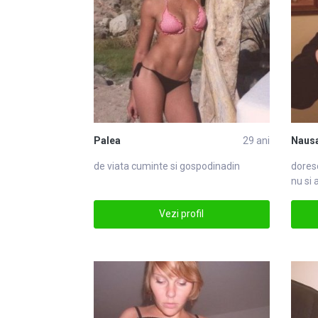
Palea
29 ani
Naus
de viata cuminte si gospo
din
adin
dores
nu si 
copic
Vezi profil