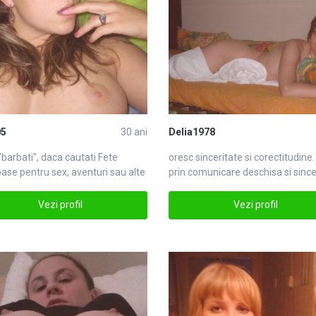
05
30 ani
Delia1978
"barbati", daca cautati
Fete
oresc sinceritate si corectitu
din
e.
ase pentru sex, aventuri sau alte
prin comunicare deschisa si sinc
tFete
din
Vezi profil
Vezi profil