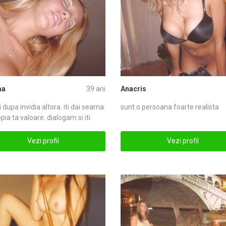
aa
39 ani
Anacris
dupa invidia altora. iti dai seama.
sunt o persoana foarte realista
pia ta valoare. dialogam si iti
Vezi profil
Vezi profil