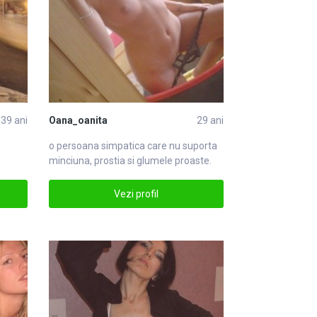
39 ani
Oana_oanita
29 ani
o persoana simpatica care nu suporta
minciuna, prostia si glumele proaste.
iubes
Vezi profil