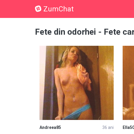
ZumChat
Fete din odorhei - Fete c
Andreea85
36 ani
Ella5