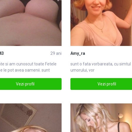
43
29 ani
Amy_ra
nte si am cunoscut toate
Fete
le
sunt o fata
vor
bareata, cu simtul
e le pot avea oamenii. sunt
umorului, vor
e puFete
Vezi profil
Vezi profil