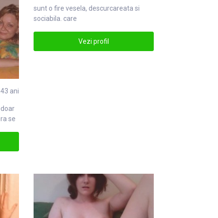
sunt o fire vesela, descur
care
ata si
sociabila. care
Vezi profil
43 ani
 doar
era se