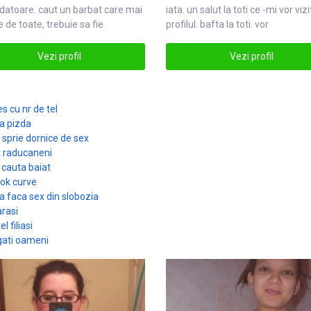
datoare. caut un barbat
care
mai
iata. un salut la toti ce -mi
vor
vizi
e de toate, trebuie sa fie
profilul. bafta la toti. vor
brcare
Vezi profil
Vezi profil
 cu nr de tel
la pizda
 sprie dornice de sex
a raducaneni
e cauta baiat
ook curve
a faca sex din slobozia
arasi
l filiasi
gati oameni