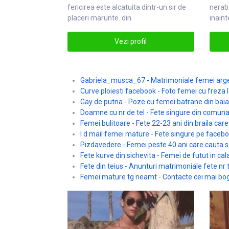
fericirea este alcatuita
din
tr-un sir de
nerab
placeri marunte. din
inaint
echili
Vezi profil
Gabriela_musca_67 - Matrimoniale femei arges
Curve ploiesti facebook - Foto femei cu freza 
Gay de putna - Poze cu femei batrane din baia
Doamne cu nr de tel - Fete singure din comun
Femei bulitoare - Fete 22-23 ani din braila car
I d mail femei mature - Fete singure pe faceb
Pizdavedere - Femei peste 40 ani care cauta s
Fete kurve din sichevita - Femei de futut in cal
Fete din teius - Anunturi matrimoniale fete nr te
Femei mature tg neamt - Contacte cei mai bo