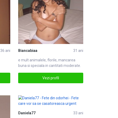
36 ani
Biancabiaa
31 ani
e mult animalele, florile, man
care
a
buna si speciala in cantitati moderate.
imi care
Vezi profil
Daniela77
33 ani