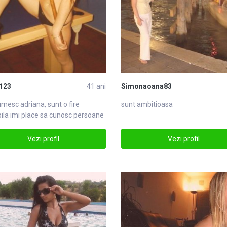
123
41 ani
Simonaoana83
mesc adriana, sunt o fire
sunt ambitioasa
ila imi place sa cunosc persoane
 de
Vezi profil
Vezi profil