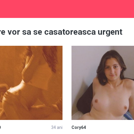
are vor sa se casatoreasca urgent
0
34 ani
Cory64