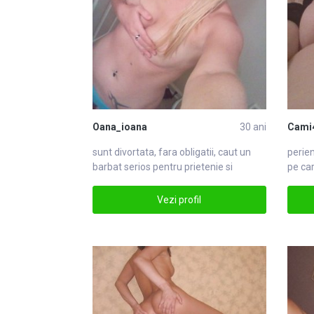
Oana_ioana
30 ani
Cami
sunt di
vor
tata, fara obligatii, caut un
perie
barbat serios pentru prietenie si
pe car
casatovor
foart
Vezi profil