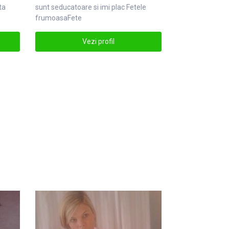
ta
sunt seducatoare si imi plac
Fete
le
frumoasaFete
Vezi profil