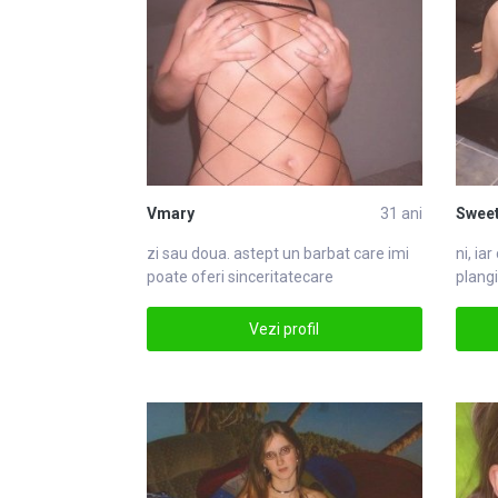
Vmary
31 ani
Swee
zi sau doua. astept un barbat
care
imi
ni, ia
poate oferi sinceritatecare
plangi
Vezi profil