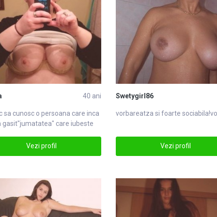
a
40 ani
Swetygirl86
c sa cunosc o persoana
care
inca
vor
bareatza si foarte sociabila!vo
a gasit"jumatatea"
care
iubeste
are
Vezi profil
Vezi profil