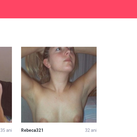
35 ani
Rebeca321
32 ani