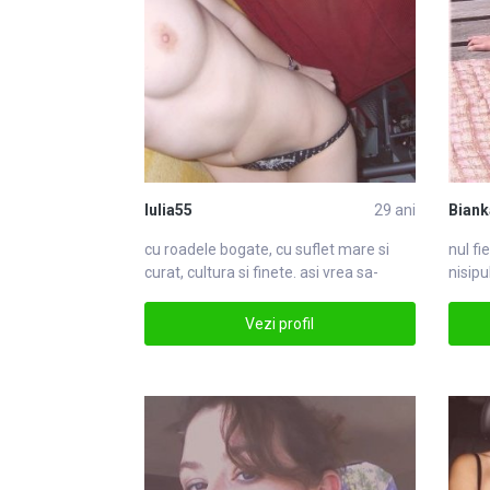
Iulia55
29 ani
Biank
cu roadele bogate, cu suflet
mare
si
nul fi
curat, cultura si finete. asi vrea sa-
nisipu
mparmare
sunet
Vezi profil