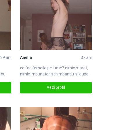
39 ani
Anelia
37 ani
ce fac femeile pe lume? nimic
mare
t,
i nu
nimic impunator. schimbandu-si dupa
ei si dmare
Vezi profil