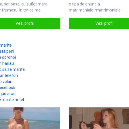
a, serioasa, cu suflet
mare
.
o tipa da anunt la
 frumosul in tot ce ma
matrimoniale
:*matrimoniale
joara. mare
Vezi profil
Vezi profil
 marite
stalpeni
e dorohoi
n harlau
c sa se marite
ar telefon
ivolari
 fecebook
 jud arad
 marite nr tel