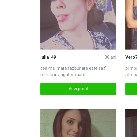
Iulia_49
36 ani
Vero
cea mai
mare
razbunare este sa fi
plimba
mereu invingator. mare
plimba
roman
Vezi profil