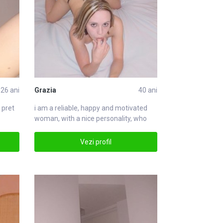
26 ani
Grazia
40 ani
pret
i am a reliable, happy and motivated
woman, with a nice personality, who
appreci
Vezi profil