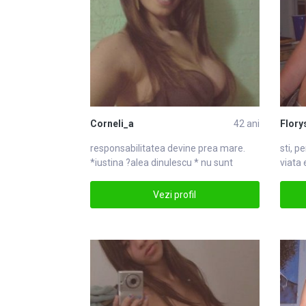
Corneli_a
42 ani
Flory
responsabilitatea devine prea
mare
.
sti, p
*iustina ?alea dinulescu * nu sunt
viata 
interesatmare
cinem
Vezi profil