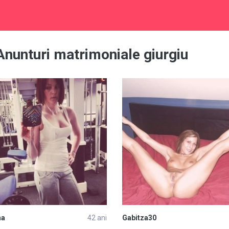
nunturi matrimoniale giurgiu
na
42 ani
Gabitza30