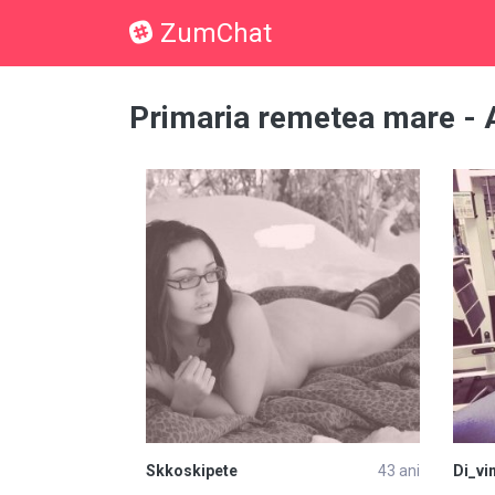
ZumChat
Primaria remetea mare - A
Skkoskipete
43 ani
Di_vi