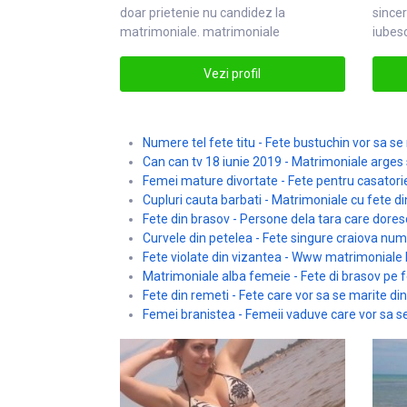
doar prietenie nu candidez la
sincer
matrimoniale
. matrimoniale
iubesc
incon
Vezi profil
Numere tel fete titu - Fete bustuchin vor sa se
Can can tv 18 iunie 2019 - Matrimoniale arges 
Femei mature divortate - Fete pentru casatori
Cupluri cauta barbati - Matrimoniale cu fete di
Fete din brasov - Persone dela tara care dores
Curvele din petelea - Fete singure craiova num
Fete violate din vizantea - Www matrimoniale b
Matrimoniale alba femeie - Fete di brasov pe
Fete din remeti - Fete care vor sa se marite din
Femei branistea - Femeii vaduve care vor sa se