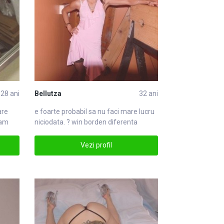
28 ani
Bellutza
32 ani
re
e foarte probabil sa nu faci
mare
lucru
mam
niciodata. ? win borden diferenta
dintrmare
Vezi profil