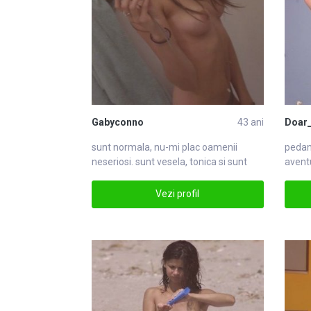
Gabyconno
43 ani
Doar
sunt normala, nu-mi plac oamenii
pedan
neseriosi. sunt vesela, tonica si sunt
avent
desteapt
Vezi profil