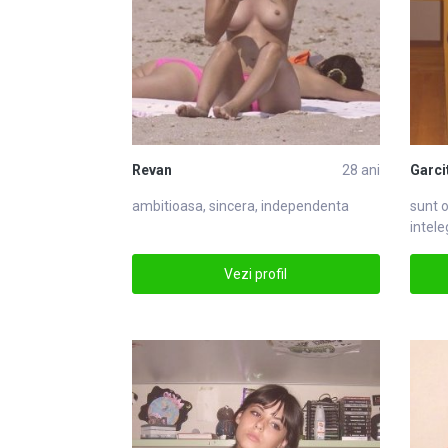
Revan
28 ani
Garci
ambitioasa, sincera, independenta
sunt o
intele
Vezi profil