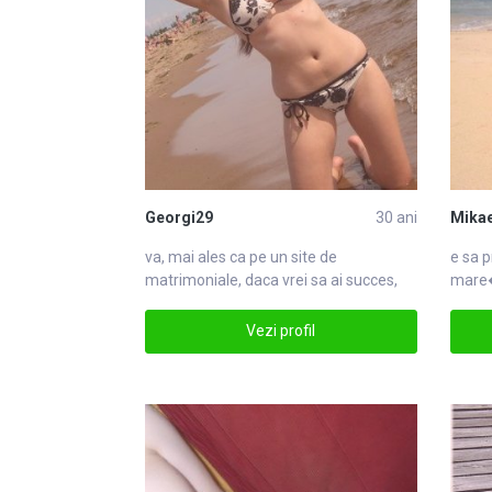
Georgi29
30 ani
Mikae
va, mai ales ca pe un site de
e sa 
matrimoniale
, daca vrei sa ai succes,
mare
trebuie sa tmatrimoniale
Vezi profil