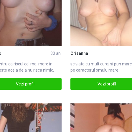
s
30 ani
Crisanna
entru ca riscul cel mai
mare
in
sc viata cu mult curaj si pun
mare
este acela de a nu risca nimic.
pe caracterul omuluimare
are
Vezi profil
Vezi profil