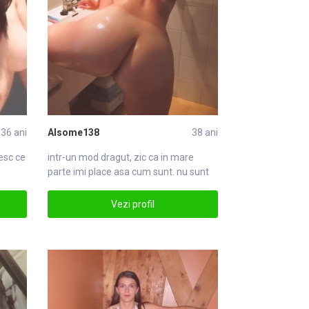
36 ani
Alsome138
38 ani
e
sc ce
intr-un mod dragut, zic ca in
mare
parte imi place asa cum sunt. nu sunt
frustramare
Vezi profil