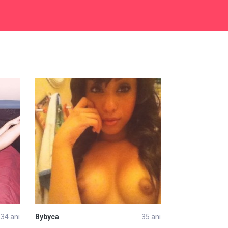
34 ani
Bybyca
35 ani