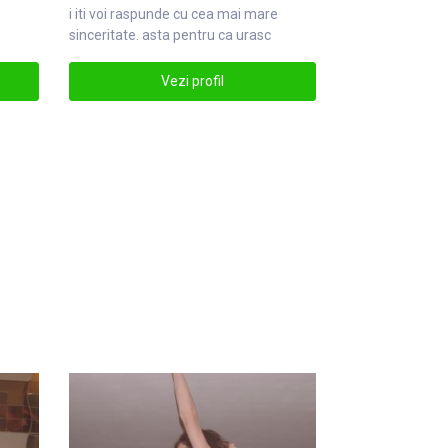
i iti voi raspunde cu cea mai
mare
sinceritate. asta pentru ca urasc
minciuna simare
Vezi profil