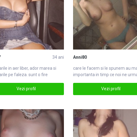
7
34 ani
Anni80
rile in aer liber, ador
mare
a si
care le facem si le spunem au
ma
rile pe faleza. sunt o fire
importanta in timp ce noi ne ur
timare
calea. un mare
Vezi profil
Vezi profil