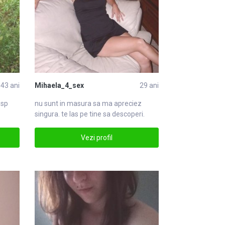
43 ani
Mihaela_4_sex
29 ani
 sp
nu sunt in masura sa ma apreciez
singura. te las pe tine sa descoperi.
totusi su
Vezi profil