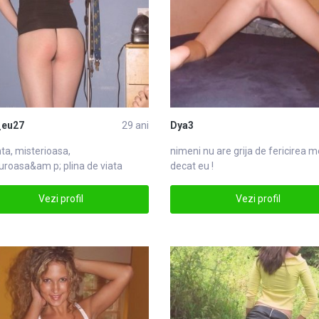
_eu27
29 ani
Dya3
ta, misterioasa,
nimeni nu are grija de fericirea m
uroasa&am p; plina de viata
decat eu !
Vezi profil
Vezi profil