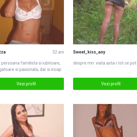
tza
32 ani
Sweet_kiss_any
 persoana familista si iubitoare,
despre mn. viata asta-i tot ce pot
gatoare si pasionala, dar si incap
Vezi profil
Vezi profil