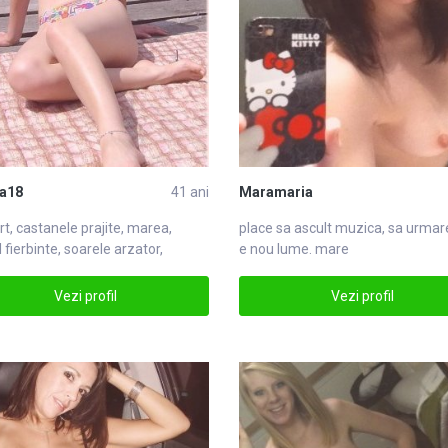
a18
41 ani
Maramaria
ert, castanele prajite,
mare
a,
place sa ascult muzica, sa ur
mar
l fierbinte, soarele arzator,
e nou lume. mare
ulmare
Vezi profil
Vezi profil