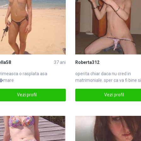
lla58
37 ani
Roberta312
primeasca o rasplata asa
operita chiar daca nu cred in
�mare
matrimoniale
. sper ca va fi bine s
voi ramane matrimoniale
Vezi profil
Vezi profil