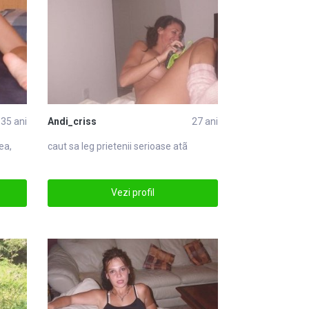
35 ani
Andi_criss
27 ani
ea,
caut sa leg prietenii serioase atã
Vezi profil